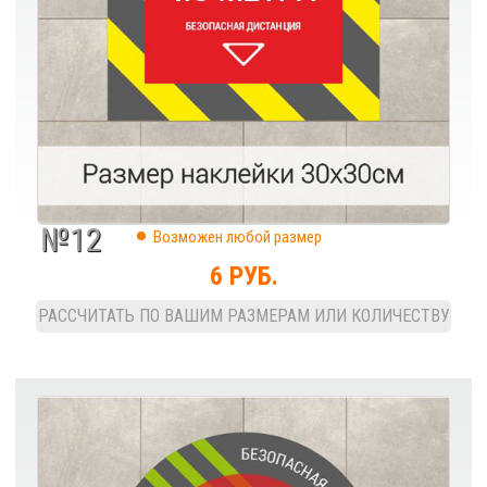
+375 (17) 271 29 11
E-mail
8tm@tut.by
№12
Возможен любой размер
6 РУБ.
Связаться
с нами
РАССЧИТАТЬ ПО ВАШИМ РАЗМЕРАМ ИЛИ КОЛИЧЕСТВУ
Связь через форму
Заказать обратный звонок
или написать на E-mail